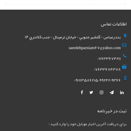
اطلاعات تماس
بندرعباس - گلشهر جنوبي - خيابان ترمينال - جنب کلانتري 14
saeedehparniam67@yahoo.com
07633674211
07633674378
09173586215,09924209366
ثبت در خبرنامه
برای دریافت آخرین اخبار موبایل خود را وارد کنید :