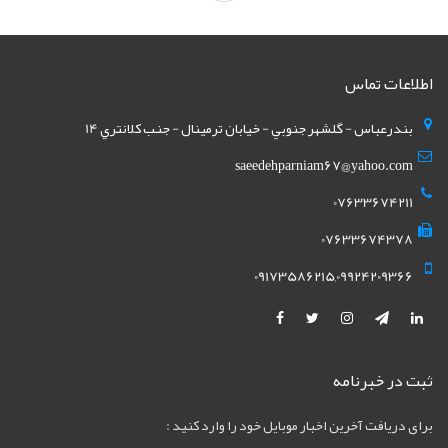
اطلاعات تماس
بندرعباس - گلشهر جنوبي - خيابان ترمينال - جنب کلانتري 14
saeedehparniam67@yahoo.com
07633674211
07633674378
09173586215,09924209366
ثبت در خبرنامه
برای دریافت آخرین اخبار موبایل خود را وارد کنید :