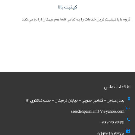
کيفيت بالا
گروه ما با کيفيت ترين خدمات را به تمامي شما هم ميهنان ارائه مي کند
اطلاعات تماس
بندرعباس - گلشهر جنوبي - خيابان ترمينال - جنب کلانتري 14
saeedehparniam67@yahoo.com
07633674211
07633674378