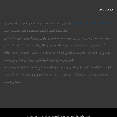
درباره ما
آ
موزشگاه ستاره خليج فارس
آموزشي با هدف توسعه و کاربردي نمودن آموزش و
ارتقاء سطح کمي و کيفي صنعت و هنر تاسيس شد
خوشبختانه در حال حاظر اين موسسه به عنوان اولين و بزرگترين آموزشگاه فني
در بندرعباس با کارگاه هاي مجهز و کاملا به روز رساني شده توانسته است نقش
موثري در آموزش داشته به طوري که امروز جايگاه اين قبيل آموزش ها در نظام
آموزش فني حرفه اي کشور غير قابل انکار مي باشد.
لازم بذکر است کارآموزان اين موسسه در کليه صنايع باعث افتخار اين مجموعه
ميباشند و تلاش و پشتکار اين عزيزان در حرفه آموزي و ورود به بازار کار قابل
تقدير است.
copyright © 2026 powered by
www.rashinweb.com