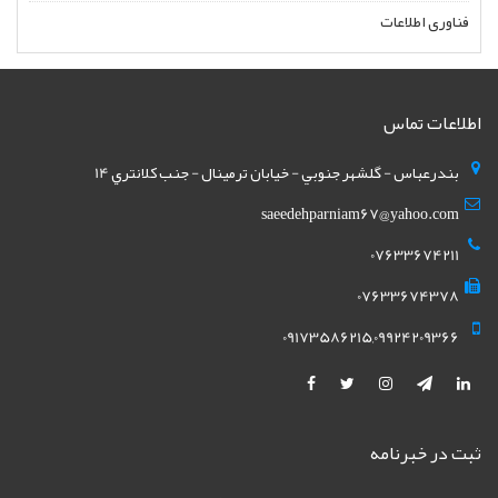
فناوری اطلاعات
اطلاعات تماس
بندرعباس - گلشهر جنوبي - خيابان ترمينال - جنب کلانتري 14
saeedehparniam67@yahoo.com
07633674211
07633674378
09173586215,09924209366
ثبت در خبرنامه