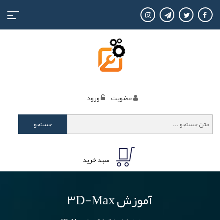
منوی
کاربری
عضويت
ورود
جستجو
سبد خرید
آموزش 3D-Max