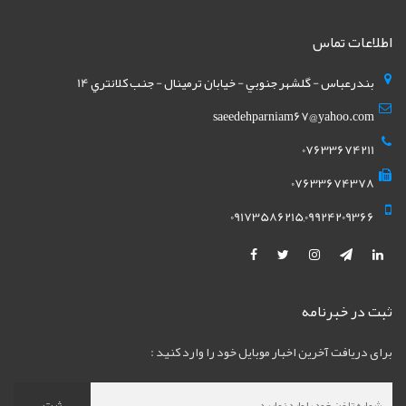
اطلاعات تماس
بندرعباس - گلشهر جنوبي - خيابان ترمينال - جنب کلانتري 14
saeedehparniam67@yahoo.com
07633674211
07633674378
09173586215,09924209366
ثبت در خبرنامه
برای دریافت آخرین اخبار موبایل خود را وارد کنید :
ثبت