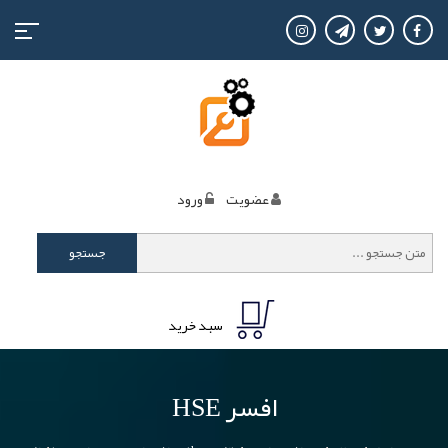
منوی
کاربری
عضويت
ورود
جستجو
سبد خرید
افسر HSE