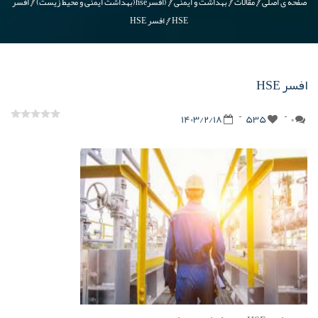
صفحه ی اصلی
مقالات
بهداشت و ایمنی
(افسرhse(بهداشت ایمنی و محیط زیست)
افسر
HSE
افسر HSE
افسر HSE
1403/2/18
535
0