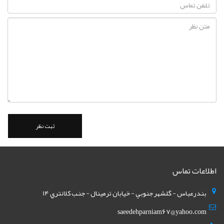
اطلاعات تماس
بندرعباس - گلشهر جنوبي - خيابان ترمينال - جنب کلانتري 14
saeedehparniam67@yahoo.com