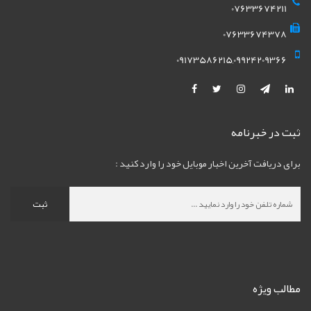
07633674211
07633674378
09173586215,09924209366
ثبت در خبرنامه
برای دریافت آخرین اخبار موبایل خود را وارد کنید :
ثبت
مطالب ویژه