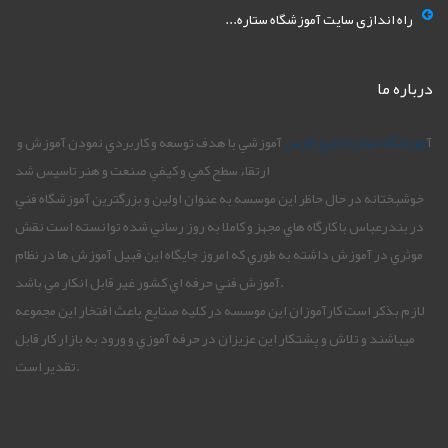
راه اندازی سایت آموزشگاه ستاره...
درباره ما
آ
موزشگاه ستاره خليج فارس
آموزشي با هدف توسعه و کاربردي نمودن آموزش و
ارتقاء سطح کمي و کيفي صنعت و هنر تاسيس شد
خوشبختانه در حال حاظر اين موسسه به عنوان اولين و بزرگترين آموزشگاه فني
در بندرعباس با کارگاه هاي مجهز و کاملا به روز رساني شده توانسته است نقش
موثري در آموزش داشته به طوري که امروز جايگاه اين قبيل آموزش ها در نظام
آموزش فني حرفه اي کشور غير قابل انکار مي باشد.
لازم بذکر است کارآموزان اين موسسه در کليه صنايع باعث افتخار اين مجموعه
ميباشند و تلاش و پشتکار اين عزيزان در حرفه آموزي و ورود به بازار کار قابل
تقدير است.