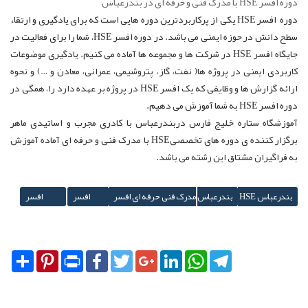
دوره افسر HSE با مدرک فنی و حرفه ای در بندرعباس
دوره افسر HSE یکی از پرکاربردترین دوره هایی است که برای یادگیری و ارتقاء
سطح دانش در حوزه ایمنی می باشد. در دوره افسر HSE، شما را برای فعالیت در
جایگاه افسر HSE در شرکت ها و مجموعه ها آماده می کنیم. یادگیری موضوعات
کاربردی ایمنی در پروژه ها( نفت، گاز، پتروشیمی، عمرانی، معادن و …) و نحوه
ارائه گزارش ها و وظایفی که یک افسر HSE در پروژه بر عهده دارد را، همگی در
دوره افسر HSE به شما آموزش می دهیم.
آموزشگاه ستاره خلیج فارس دربندرعباس با کادری مجرب و اساتیدی ماهر
برگزار کننده ی دوره های تخصصیHSE با مدرک فنی و حرفه ای آماده آموزش
به فراگیران مشتاق این رشته می باشد.
مدرک فنی حرفه ای افسر HSE بندرعباس
افسر HSEبندرعباس
افسر HSE
Share
Pinterest
Print
Facebook
Twitter
Google+
LinkedIn
WhatsApp
Telegram