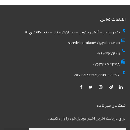
اطلاعات تماس
بندرعباس - گلشهر جنوبي - خيابان ترمينال - جنب کلانتري 14
saeedehparniam67@yahoo.com
07633674211
07633674378
09173586215,09924209366
ثبت در خبرنامه
برای دریافت آخرین اخبار موبایل خود را وارد کنید :