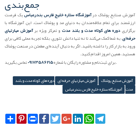
جمع‌بندی
آموزش صنایع پوشاک در
آموزشگاه ستاره خلیج فارس بندرعباس
یک فرصت
ارزشمند برای تمام علاقه‌مندان به دنیای مد و پوشاک است. این آموزشگاه با
برگزاری
دوره های کوتاه مدت و بلند مدت
و تمرکز ویژه بر
آموزش مهارتهای
حرفه‌ای
، به شما کمک می‌کند تا نه تنها دانش تئوری، بلکه تجربه عملی کافی برای
ورود به بازار کار را داشته باشید. اگر به دنبال آینده‌ای مطمئن در صنعت پوشاک
هستید، همین امروز اقدام کنید.
تماس بگیرید.
برای ثبت‌نام و مشاوره رایگان با شماره
09173586215
آموزش صنایع پوشاک
آموزش مهارتهای حرفه ای
دوره های کوتاه مدت و بلند
مدت
آموزشگاه ستاره خلیج فارس بندرعباس
Share
Pinterest
Print
Facebook
Twitter
Google+
LinkedIn
WhatsApp
Telegram